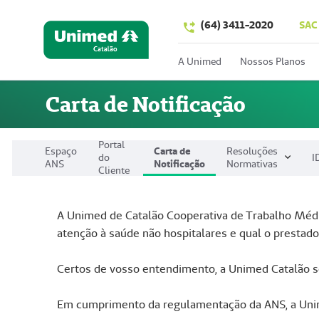
(64) 3411-2020
SAC
A Unimed
Nossos Planos
Carta de Notificação
Portal
Espaço
Carta de
Resoluções
do
I
ANS
Notificação
Normativas
Cliente
A Unimed de Catalão Cooperativa de Trabalho Médic
atenção à saúde não hospitalares e qual o prestado
Certos de vosso entendimento, a Unimed Catalão se
Em cumprimento da regulamentação da ANS, a Unime