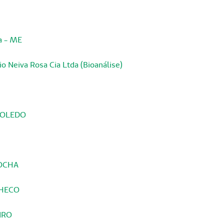
a - ME
 Neiva Rosa Cia Ltda (Bioanálise)
 TOLEDO
ROCHA
CHECO
IRO