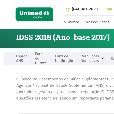
(64) 3411-2020
SAC
A Unimed
Nossos Planos
IDSS 2018 (Ano-base 2017)
Portal
Espaço
Carta de
Resoluções
do
I
ANS
Notificação
Normativas
Cliente
O Índice de Desempenho da Saúde Suplementar (IDSS
Agência Nacional de Saúde Suplementar (ANS) divid
mercado e gestão de processos e regulação. O IDSS
questões assistenciais, sendo um importante parâmetr