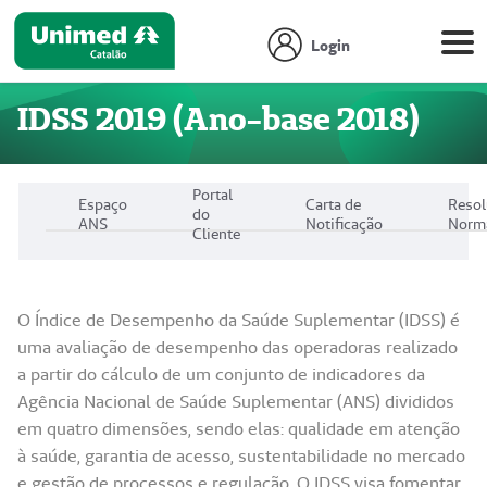
Login
IDSS 2019 (Ano-base 2018)
Portal
Espaço
Carta de
Reso
do
ANS
Notificação
Norm
Cliente
O Índice de Desempenho da Saúde Suplementar (IDSS) é
uma avaliação de desempenho das operadoras realizado
a partir do cálculo de um conjunto de indicadores da
Agência Nacional de Saúde Suplementar (ANS) divididos
em quatro dimensões, sendo elas: qualidade em atenção
à saúde, garantia de acesso, sustentabilidade no mercado
e gestão de processos e regulação. O IDSS visa fomentar