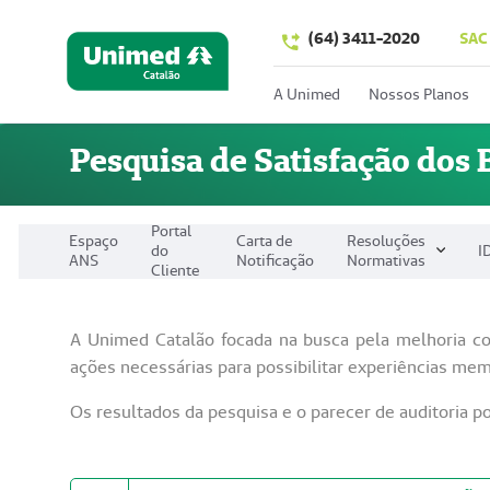
(64) 3411-2020
SAC
A Unimed
Nossos Planos
Pesquisa de Satisfação dos 
Portal
Espaço
Carta de
Resoluções
do
I
ANS
Notificação
Normativas
Cliente
A Unimed Catalão focada na busca pela melhoria co
ações necessárias para possibilitar experiências mem
Os resultados da pesquisa e o parecer de auditoria p