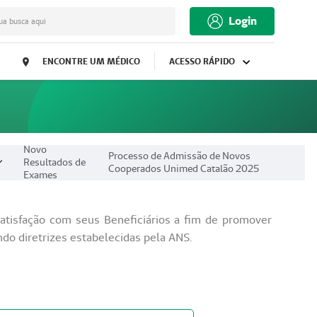
Login
ua busca aqui
ENCONTRE UM MÉDICO
ACESSO RÁPIDO
Novo
Processo de Admissão de Novos
Resultados de
Cooperados Unimed Catalão 2025
Exames
atisfação com seus Beneficiários a fim de promover
do diretrizes estabelecidas pela ANS.