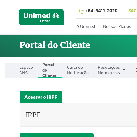
(64) 3411-2020
SAC
A Unimed
Nossos Planos
Portal do Cliente
Portal
Espaço
Carta de
Resoluções
do
I
ANS
Notificação
Normativas
Cliente
Acessar o IRPF
IRPF