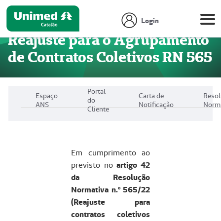
Login
Reajuste para o Agrupamento
de Contratos Coletivos RN 565
Portal
Espaço
Carta de
Reso
do
ANS
Notificação
Norm
Cliente
Em cumprimento ao
previsto no
artigo 42
da Resolução
Normativa n.º 565/22
(Reajuste para
contratos coletivos