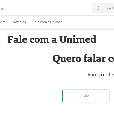
Faça s
to
 Bem
Notícias
Fale com a Unimed
Fale com a Unimed
Quero falar 
Você já é cl
SIM