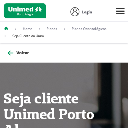
Login
Home
Planos
Planos Odontológicos
Seja Cliente da Unimed Porto Alegre Pessoa Física Odonto QualiMais
Voltar
Seja cliente
Unimed Porto