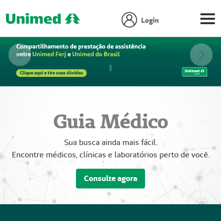
Login
Anterior
Próx
Focar slide
Focar slide
Focar slide
Guia Médico
Sua busca ainda mais fácil.
Encontre médicos, clínicas e laboratórios perto de você.
Consulte agora