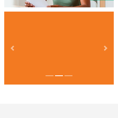
Previous
Next
Focus first slide
Focus second slide
Focus third slide