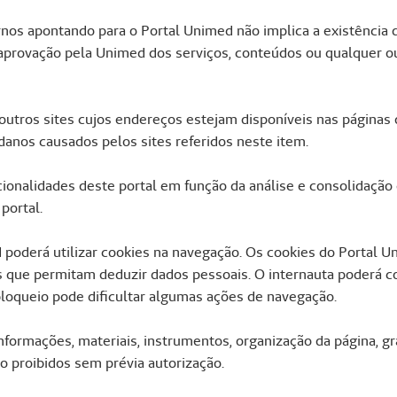
os apontando para o Portal Unimed não implica a existência d
 aprovação pela Unimed dos serviços, conteúdos ou qualquer out
utros sites cujos endereços estejam disponíveis nas páginas d
danos causados pelos sites referidos neste item.
cionalidades deste portal em função da análise e consolidação
portal.
d poderá utilizar cookies na navegação. Os cookies do Portal
 que permitam deduzir dados pessoais. O internauta poderá co
bloqueio pode dificultar algumas ações de navegação.
informações, materiais, instrumentos, organização da página, 
o proibidos sem prévia autorização.