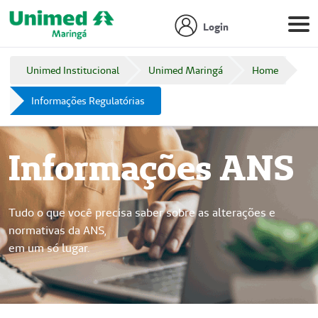
Login
Unimed Institucional
Unimed Maringá
Home
Informações Regulatórias
Informações ANS
Tudo o que você precisa saber sobre as alterações e
normativas da ANS,
em um só lugar.