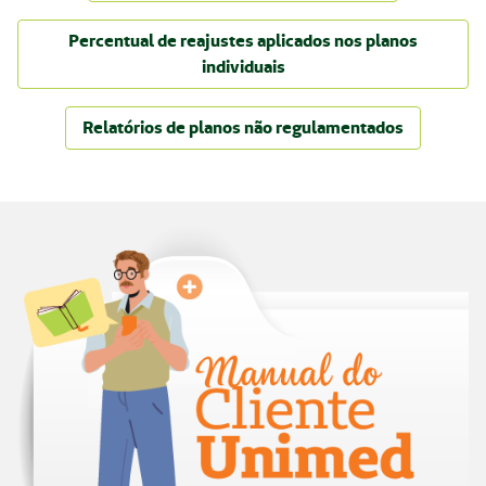
Percentual de reajustes aplicados nos planos
individuais
Relatórios de planos não regulamentados