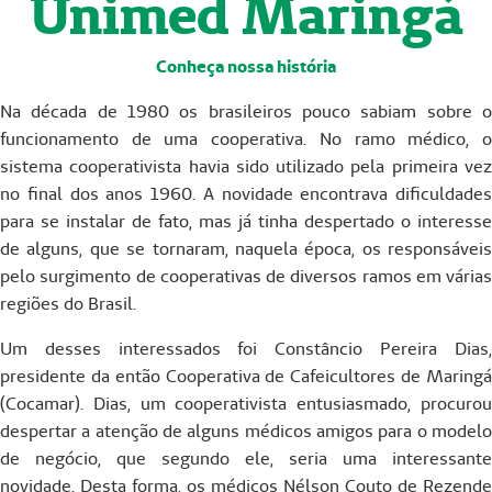
Unimed Maringá
p
Conheça nossa história
t
Na década de 1980 os brasileiros pouco sabiam sobre o
y
funcionamento de uma cooperativa. No ramo médico, o
sistema cooperativista havia sido utilizado pela primeira vez
h
no final dos anos 1960. A novidade encontrava dificuldades
para se instalar de fato, mas já tinha despertado o interesse
e
de alguns, que se tornaram, naquela época, os responsáveis
pelo surgimento de cooperativas de diversos ramos em várias
a
regiões do Brasil.
d
Um desses interessados foi Constâncio Pereira Dias,
presidente da então Cooperativa de Cafeicultores de Maringá
i
(Cocamar). Dias, um cooperativista entusiasmado, procurou
n
despertar a atenção de alguns médicos amigos para o modelo
de negócio, que segundo ele, seria uma interessante
novidade. Desta forma, os médicos Nélson Couto de Rezende