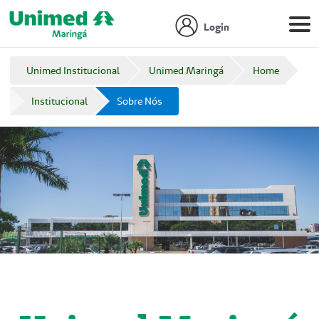
Login
Unimed Institucional
Unimed Maringá
Home
Institucional
Sobre Nós
E
m