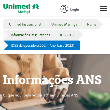
Login
Unimed Institucional
Unimed Maringá
Home
Informações Regulatórias
IDSS 2025
IDSS da operadora 2024 (Ano-base 2023)
Informações ANS
Clique aqui para voltar ao menu inicial ANS