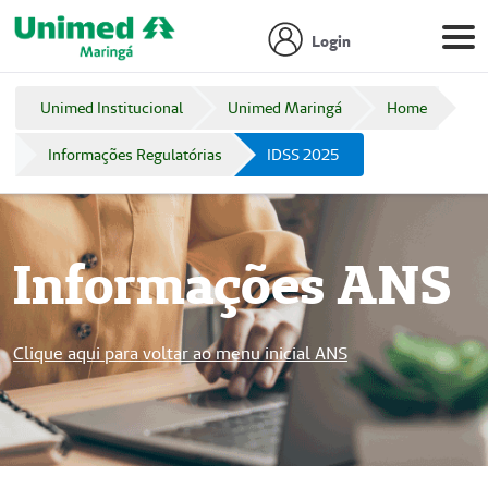
Login
Unimed Institucional
Unimed Maringá
Home
Informações Regulatórias
IDSS 2025
Informações ANS
Clique aqui para voltar ao menu inicial ANS