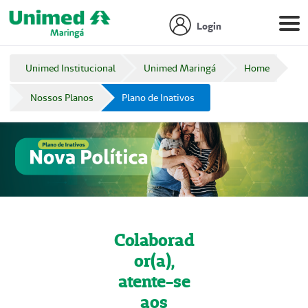
Login
Unimed Institucional
Unimed Maringá
Home
Nossos Planos
Plano de Inativos
Colaborad
or(a),
atente-se
aos