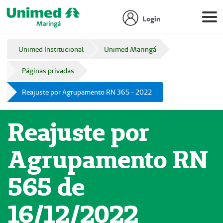
Login
Unimed Institucional
Unimed Maringá
Páginas privadas
Reajuste por Agrupamento RN 365 - 2022
Reajuste por
Agrupamento RN
565 de
16/12/2022